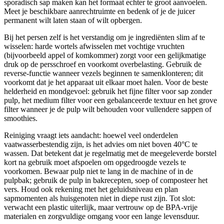
sporadisch sap maken kan het formaat echter te groot aanvoelen.
Meet je beschikbare aanrechtruimte en bedenk of je de juicer
permanent wilt laten staan of wilt opbergen.
Bij het persen zelf is het verstandig om je ingrediënten slim af te
wisselen: harde wortels afwisselen met vochtige vruchten
(bijvoorbeeld appel of komkommer) zorgt voor een gelijkmatige
druk op de persschroef en voorkomt overbelasting. Gebruik de
reverse-functie wanneer vezels beginnen te samenklonteren; dit
voorkomt dat je het apparaat uit elkaar moet halen. Voor de beste
helderheid en mondgevoel: gebruik het fijne filter voor sap zonder
pulp, het medium filter voor een gebalanceerde textuur en het grove
filter wanneer je de pulp wilt behouden voor vullendere sappen of
smoothies.
Reiniging vraagt iets aandacht: hoewel veel onderdelen
vaatwasserbestendig zijn, is het advies om niet boven 40°C te
wassen. Dat betekent dat je regelmatig met de meegeleverde borstel
kort na gebruik moet afspoelen om opgedroogde vezels te
voorkomen. Bewaar pulp niet te lang in de machine of in de
pulpbak; gebruik de pulp in bakrecepten, soep of composteer het
vers. Houd ook rekening met het geluidsniveau en plan
sapmomenten als huisgenoten niet in diepe rust zijn. Tot slot:
verwacht een plastic uiterlijk, maar vertrouw op de BPA-vrije
materialen en zorgvuldige omgang voor een lange levensduur.