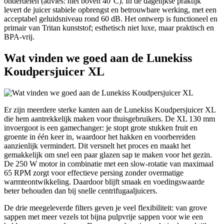
onderdelen (advies: niet boven 40°C). In de dagelijkse praktijk
levert de juicer stabiele opbrengst en betrouwbare werking, met een
acceptabel geluidsniveau rond 60 dB. Het ontwerp is functioneel en
primair van Tritan kunststof; esthetisch niet luxe, maar praktisch en
BPA-vrij.
Wat vinden we goed aan de Lunekiss
Koudpersjuicer XL
Er zijn meerdere sterke kanten aan de Lunekiss Koudpersjuicer XL
die hem aantrekkelijk maken voor thuisgebruikers. De XL 130 mm
invoergoot is een gamechanger: je stopt grote stukken fruit en
groente in één keer in, waardoor het hakken en voorbereiden
aanzienlijk vermindert. Dit versnelt het proces en maakt het
gemakkelijk om snel een paar glazen sap te maken voor het gezin.
De 250 W motor in combinatie met een slow-rotatie van maximaal
65 RPM zorgt voor effectieve persing zonder overmatige
warmteontwikkeling. Daardoor blijft smaak en voedingswaarde
beter behouden dan bij snelle centrifugaaljuicers.
De drie meegeleverde filters geven je veel flexibiliteit: van grove
sappen met meer vezels tot bijna pulpvrije sappen voor wie een