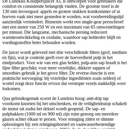
De Lunekiss Koudpersjuicer XL is ontworpen voor gebruikers die
comfort en consistentie belangrijk vinden. De grootste troef is de
130 mm invoergoot: appels en grotere stukken komkommer of ui
hoeven vaak niet meer gesneden te worden, wat voorbereidingstijd
aanzienlijk vermindert. Binnenin werkt een single-gear persschroef
met een motor van 250 W en een maximum van 65 omwentelingen
per minuut. Die langzame, mechanische persing reduceert
warmteontwikkeling en oxidatie, waardoor sap helderder blijft en
voedingsstoffen beter behouden worden.
De juicer wordt geleverd met drie verschillende filters (grof, medium
en fijn), wat je controle geeft over de hoeveelheid pulp in het
eindproduct. Voor wie van een glas helder, pulp-arm sap houdt is het
fijne filter geschikt; voor meer vezelrijke, dikkere sappen of
smoothies gebruik je het grove filter. De reverse-functie is een
praktische toevoeging: bij vezelrijke ingrediënten zoals selderij of
wortel zorgt deze functie ervoor dat verstopte vezels makkelijk weer
loskomen.
Qua gebruiksgemak scoort de Lunekiss hoog: anti-drip tap
voorkomt knoeien bij het uitschenken, en de veiligheidsstop schakelt
de motor uit zodra het deksel wordt geopend. De sap- en
pulpbakken (1000 ml en 900 ml) zijn ruim genoeg om meerdere
glazen achter elkaar te persen. Voor reiniging zitten er slimme
oplossingen bij: een reinigingsborstel en vaatwasserbestendige