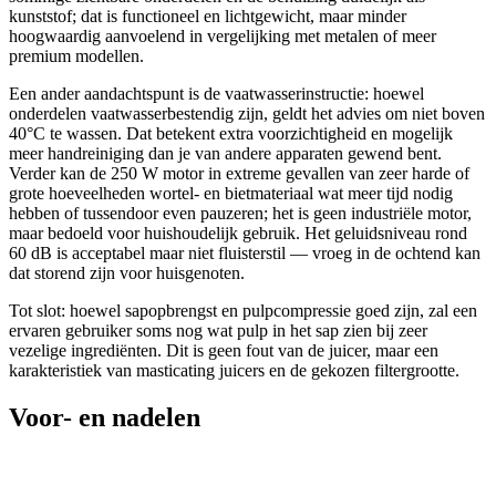
kunststof; dat is functioneel en lichtgewicht, maar minder
hoogwaardig aanvoelend in vergelijking met metalen of meer
premium modellen.
Een ander aandachtspunt is de vaatwasserinstructie: hoewel
onderdelen vaatwasserbestendig zijn, geldt het advies om niet boven
40°C te wassen. Dat betekent extra voorzichtigheid en mogelijk
meer handreiniging dan je van andere apparaten gewend bent.
Verder kan de 250 W motor in extreme gevallen van zeer harde of
grote hoeveelheden wortel- en bietmateriaal wat meer tijd nodig
hebben of tussendoor even pauzeren; het is geen industriële motor,
maar bedoeld voor huishoudelijk gebruik. Het geluidsniveau rond
60 dB is acceptabel maar niet fluisterstil — vroeg in de ochtend kan
dat storend zijn voor huisgenoten.
Tot slot: hoewel sapopbrengst en pulpcompressie goed zijn, zal een
ervaren gebruiker soms nog wat pulp in het sap zien bij zeer
vezelige ingrediënten. Dit is geen fout van de juicer, maar een
karakteristiek van masticating juicers en de gekozen filtergrootte.
Voor- en nadelen