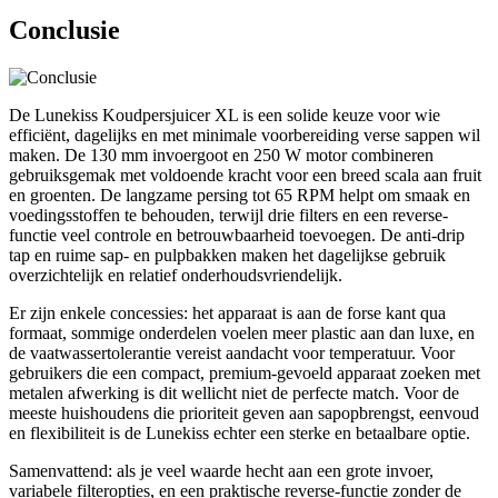
Conclusie
De Lunekiss Koudpersjuicer XL is een solide keuze voor wie
efficiënt, dagelijks en met minimale voorbereiding verse sappen wil
maken. De 130 mm invoergoot en 250 W motor combineren
gebruiksgemak met voldoende kracht voor een breed scala aan fruit
en groenten. De langzame persing tot 65 RPM helpt om smaak en
voedingsstoffen te behouden, terwijl drie filters en een reverse-
functie veel controle en betrouwbaarheid toevoegen. De anti-drip
tap en ruime sap- en pulpbakken maken het dagelijkse gebruik
overzichtelijk en relatief onderhoudsvriendelijk.
Er zijn enkele concessies: het apparaat is aan de forse kant qua
formaat, sommige onderdelen voelen meer plastic aan dan luxe, en
de vaatwassertolerantie vereist aandacht voor temperatuur. Voor
gebruikers die een compact, premium-gevoeld apparaat zoeken met
metalen afwerking is dit wellicht niet de perfecte match. Voor de
meeste huishoudens die prioriteit geven aan sapopbrengst, eenvoud
en flexibiliteit is de Lunekiss echter een sterke en betaalbare optie.
Samenvattend: als je veel waarde hecht aan een grote invoer,
variabele filteropties, en een praktische reverse-functie zonder de