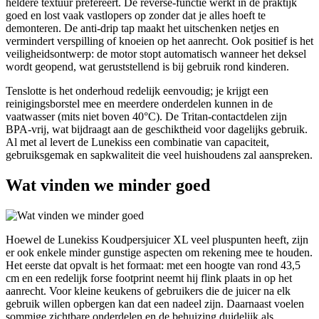
heldere textuur prefereert. De reverse-functie werkt in de praktijk
goed en lost vaak vastlopers op zonder dat je alles hoeft te
demonteren. De anti-drip tap maakt het uitschenken netjes en
vermindert verspilling of knoeien op het aanrecht. Ook positief is het
veiligheidsontwerp: de motor stopt automatisch wanneer het deksel
wordt geopend, wat geruststellend is bij gebruik rond kinderen.
Tenslotte is het onderhoud redelijk eenvoudig; je krijgt een
reinigingsborstel mee en meerdere onderdelen kunnen in de
vaatwasser (mits niet boven 40°C). De Tritan-contactdelen zijn
BPA-vrij, wat bijdraagt aan de geschiktheid voor dagelijks gebruik.
Al met al levert de Lunekiss een combinatie van capaciteit,
gebruiksgemak en sapkwaliteit die veel huishoudens zal aanspreken.
Wat vinden we minder goed
Hoewel de Lunekiss Koudpersjuicer XL veel pluspunten heeft, zijn
er ook enkele minder gunstige aspecten om rekening mee te houden.
Het eerste dat opvalt is het formaat: met een hoogte van rond 43,5
cm en een redelijk forse footprint neemt hij flink plaats in op het
aanrecht. Voor kleine keukens of gebruikers die de juicer na elk
gebruik willen opbergen kan dat een nadeel zijn. Daarnaast voelen
sommige zichtbare onderdelen en de behuizing duidelijk als