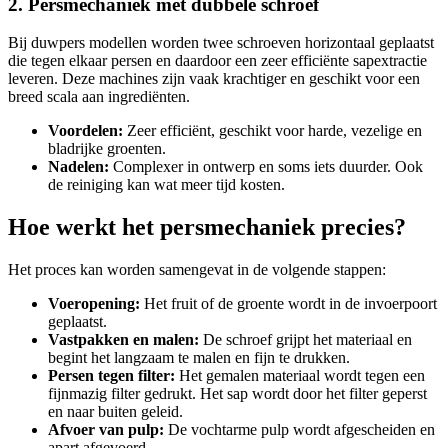
2. Persmechaniek met dubbele schroef
Bij duwpers modellen worden twee schroeven horizontaal geplaatst
die tegen elkaar persen en daardoor een zeer efficiënte sapextractie
leveren. Deze machines zijn vaak krachtiger en geschikt voor een
breed scala aan ingrediënten.
Voordelen:
Zeer efficiënt, geschikt voor harde, vezelige en
bladrijke groenten.
Nadelen:
Complexer in ontwerp en soms iets duurder. Ook
de reiniging kan wat meer tijd kosten.
Hoe werkt het persmechaniek precies?
Het proces kan worden samengevat in de volgende stappen:
Voeropening:
Het fruit of de groente wordt in de invoerpoort
geplaatst.
Vastpakken en malen:
De schroef grijpt het materiaal en
begint het langzaam te malen en fijn te drukken.
Persen tegen filter:
Het gemalen materiaal wordt tegen een
fijnmazig filter gedrukt. Het sap wordt door het filter geperst
en naar buiten geleid.
Afvoer van pulp:
De vochtarme pulp wordt afgescheiden en
apart afgevoerd.