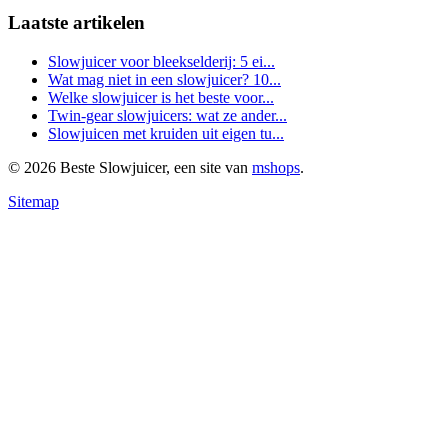
Laatste artikelen
Slowjuicer voor bleekselderij: 5 ei...
Wat mag niet in een slowjuicer? 10...
Welke slowjuicer is het beste voor...
Twin-gear slowjuicers: wat ze ander...
Slowjuicen met kruiden uit eigen tu...
© 2026 Beste Slowjuicer, een site van
mshops
.
Sitemap