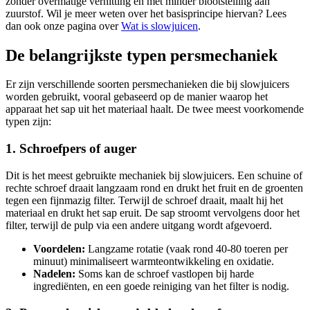
zonder overmatige verhitting en met minder blootstelling aan
zuurstof. Wil je meer weten over het basisprincipe hiervan? Lees
dan ook onze pagina over
Wat is slowjuicen
.
De belangrijkste typen persmechaniek
Er zijn verschillende soorten persmechanieken die bij slowjuicers
worden gebruikt, vooral gebaseerd op de manier waarop het
apparaat het sap uit het materiaal haalt. De twee meest voorkomende
typen zijn:
1. Schroefpers of auger
Dit is het meest gebruikte mechaniek bij slowjuicers. Een schuine of
rechte schroef draait langzaam rond en drukt het fruit en de groenten
tegen een fijnmazig filter. Terwijl de schroef draait, maalt hij het
materiaal en drukt het sap eruit. De sap stroomt vervolgens door het
filter, terwijl de pulp via een andere uitgang wordt afgevoerd.
Voordelen:
Langzame rotatie (vaak rond 40-80 toeren per
minuut) minimaliseert warmteontwikkeling en oxidatie.
Nadelen:
Soms kan de schroef vastlopen bij harde
ingrediënten, en een goede reiniging van het filter is nodig.