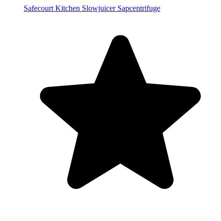
Safecourt Kitchen Slowjuicer Sapcentrifuge