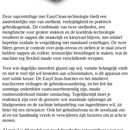
Deze sapcentrifuge met EasyClean-technologie biedt een
aantrekkelijke mix van snelheid, veelzijdigheid en praktisch
gebruiksgemak. De combinatie van twee snelheden, een
mengfunctie voor grotere stukken en de koeldruk-technologie
resulteert in sappen die smakelijk en kleurvast blijven, met relatief
beperkte oxidatie in vergelijking met standaard centrifuges. De twee
filters geven je controle over pulp-niveau en stellen je in staat zowel
heldere sappen als vollere, textuurrijke bereidingen te maken, wat de
machine erg flexibel maakt voor verschillende recepten.
Voor wie dagelijks meerdere glazen sap wil, variatie belangrijk vindt
en niet te veel tijd wil besteden aan schoonmaken, is dit apparaat een
zeer solide keuze. De EasyClean-functies en het intuïtieve
touchscreen verhogen de gebruikswaardering, en het feit dat
sommige onderdelen vaatwasserbestendig zijn, maakt
routineonderhoud minder omslachtig. Tegelijkertijd moet je
realistisch zijn over de grenzen: wie maximale opbrengst uit
bladgroenten en de zachtste behandeling van ingrediënten wil, zit
beter bij een slowjuicer. Ook het geluidsniveau en de noodzaak om
af en toe handmatig vezels te verwijderen zijn factoren om in acht te
nemen.