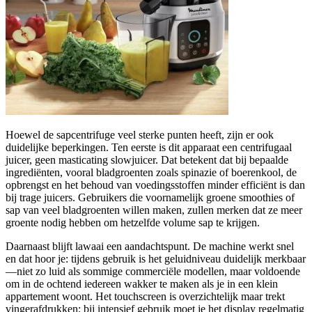
Hoewel de sapcentrifuge veel sterke punten heeft, zijn er ook
duidelijke beperkingen. Ten eerste is dit apparaat een centrifugaal
juicer, geen masticating slowjuicer. Dat betekent dat bij bepaalde
ingrediënten, vooral bladgroenten zoals spinazie of boerenkool, de
opbrengst en het behoud van voedingsstoffen minder efficiënt is dan
bij trage juicers. Gebruikers die voornamelijk groene smoothies of
sap van veel bladgroenten willen maken, zullen merken dat ze meer
groente nodig hebben om hetzelfde volume sap te krijgen.
Daarnaast blijft lawaai een aandachtspunt. De machine werkt snel
en dat hoor je: tijdens gebruik is het geluidniveau duidelijk merkbaar
—niet zo luid als sommige commerciële modellen, maar voldoende
om in de ochtend iedereen wakker te maken als je in een klein
appartement woont. Het touchscreen is overzichtelijk maar trekt
vingerafdrukken; bij intensief gebruik moet je het display regelmatig