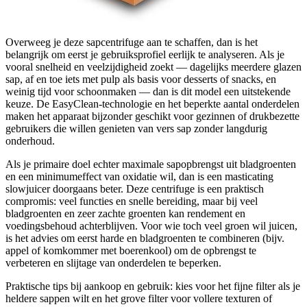
Overweeg je deze sapcentrifuge aan te schaffen, dan is het
belangrijk om eerst je gebruiksprofiel eerlijk te analyseren. Als je
vooral snelheid en veelzijdigheid zoekt — dagelijks meerdere glazen
sap, af en toe iets met pulp als basis voor desserts of snacks, en
weinig tijd voor schoonmaken — dan is dit model een uitstekende
keuze. De EasyClean-technologie en het beperkte aantal onderdelen
maken het apparaat bijzonder geschikt voor gezinnen of drukbezette
gebruikers die willen genieten van vers sap zonder langdurig
onderhoud.
Als je primaire doel echter maximale sapopbrengst uit bladgroenten
en een minimumeffect van oxidatie wil, dan is een masticating
slowjuicer doorgaans beter. Deze centrifuge is een praktisch
compromis: veel functies en snelle bereiding, maar bij veel
bladgroenten en zeer zachte groenten kan rendement en
voedingsbehoud achterblijven. Voor wie toch veel groen wil juicen,
is het advies om eerst harde en bladgroenten te combineren (bijv.
appel of komkommer met boerenkool) om de opbrengst te
verbeteren en slijtage van onderdelen te beperken.
Praktische tips bij aankoop en gebruik: kies voor het fijne filter als je
heldere sappen wilt en het grove filter voor vollere texturen of