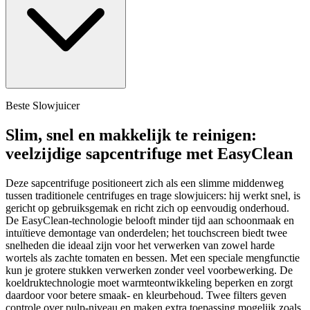
Beste Slowjuicer
Slim, snel en makkelijk te reinigen:
veelzijdige sapcentrifuge met EasyClean
Deze sapcentrifuge positioneert zich als een slimme middenweg
tussen traditionele centrifuges en trage slowjuicers: hij werkt snel, is
gericht op gebruiksgemak en richt zich op eenvoudig onderhoud.
De EasyClean-technologie belooft minder tijd aan schoonmaak en
intuïtieve demontage van onderdelen; het touchscreen biedt twee
snelheden die ideaal zijn voor het verwerken van zowel harde
wortels als zachte tomaten en bessen. Met een speciale mengfunctie
kun je grotere stukken verwerken zonder veel voorbewerking. De
koeldruktechnologie moet warmteontwikkeling beperken en zorgt
daardoor voor betere smaak- en kleurbehoud. Twee filters geven
controle over pulp-niveau en maken extra toepassing mogelijk zoals