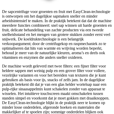
De sapcentrifuge voor groenten en fruit met EasyClean-technologie
is ontworpen om het dagelijkse sapmaken sneller en minder
arbeidsintensief te maken. In de praktijk betekent dat dat de machine
meerdere functies combineert: snel sap winnen uit harde groenten en
fruit, delicate behandeling van zachte producten via een tweede
snelheidsstand en het mengen van grotere stukken zonder eerst veel
snijwerk. De koeldruktechnologie is een belangrijk
verkoopargument; door de centrifugekop en raspmechaniek zo te
optimaliseren dat hits van warmte en wrijving worden beperkt,
behoud je meer van de natuurlijke kleuren, aroma’s en deels ook
vitaminen en enzymen die anders sneller oxideren.
De machine wordt geleverd met twee filters: een fijner filter voor
heldere sappen met weinig pulp en een grover filter voor vollere,
vezelrijke varianten en voor het bereiden van texturen die je kunt
gebruiken als basis voor ijs, snacks of zelfs jam. In de dagelijkse
praktijk betekent dit dat je van een glas helder wortelsap naar een
pulp-rijke sinaasappelmix kunt schakelen zonder van apparaat te
wisselen. Het intuïtieve touchscreen maakt omschakelen tussen
standen simpel en voorkomt dat je moet gokken met draaiknoppen.
De EasyClean-technologie blijkt in de praktijk neer te komen op
minder losse onderdelen, afgeronde hoeken en materialen die
makkelijker af te spoelen zijn; sommige onderdelen blijken ook