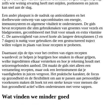
zelfs wie weinig ervaring heeft met snijden, portioneren en juicen
kan snel aan de slag.
Een ander pluspunt is de nadruk op antioxidanten en het
doelbewuste ontwerp van sapcombinaties om energie,
immuunsysteem en algemene vitaliteit te ondersteunen. De gids
bevat recepturen die slim gebruikmaken van groentes voor vezels en
bladgroenten, gecombineerd met fruit voor smaak en extra vitamine
C. De aanwezigheid van zowel korte als langere detoxplannen (3 en
7 dagen) is nuttig voor gebruikers die een gestructureerd traject
willen volgen in plaats van losse recepten te proberen.
Daarnaast zijn de tips voor het creëren van eigen recepten
waardevol: ze helpen je begrijpen hoe smaken in elkaar grijpen,
welke ingrediënten elkaar versterken en hoe je rekening houdt met
seizoensgebonden aanbod. Dit maakt de gids niet alleen een
verzameling recepten, maar ook een leerinstrument dat je
vaardigheden in juicen vergroot. Het praktische karakter, de focus
op gezondheid en de flexibiliteit om aan te passen aan persoonlijke
voorkeuren maken dit boek tot een sterke keuze voor mensen die
hun gezondheid actief willen ondersteunen met verse sappen.
Wat vinden we minder goed