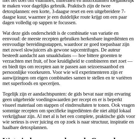
met het doel om vitamines, mineralen en antioxidanten toegankelijk
te maken voor dagelijks gebruik. Praktisch zijn de twee
detoxplannen: een korte, 3-daagse reset en een uitgebreidere 7-
daagse kuur, waarmee je een duidelijke route krijgt om een paar
dagen volledig op sappen te focussen.
Wat deze gids onderscheidt is de combinatie van variatie en
eenvoud: de meeste recepten gebruiken herkenbare ingrediënten en
eenvoudige bereidingsstappen, waardoor ze goed toepasbaar zijn
met zowel slowjuicers als gewone sapcentrifuges. De auteur
besteedt aandacht aan smaakbalans — hoe bittere groenten te
verzachten met fruit, of hoe kruidigheid te combineren met zoet —
en biedt tips om recepten aan te passen aan seizoensaanbod en
persoonlijke voorkeuren. Voor wie wil experimenteren zijn er
aanwijzingen om eigen combinaties samen te stellen en te variëren
met superfoods en specerijen.
Tegelijk zijn er aandachtspunten: de gids bevat naar mijn ervaring
geen uitgebreide voedingswaarden per recept en er is beperkt
visueel materiaal om stappen of eindresultaten te tonen. Ook vragen
sommige recepten om specifieke ingrediënten die niet altijd lokaal
verkrijgbaar zijn. Al met al is het een complete, praktische gids voor
wie serieus is over juicing en op zoek is naar structuur, inspiratie en
haalbare detoxplannen.