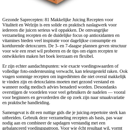
Gezonde Saprecepten: 81 Makkelijke Juicing Recepten voor
Vitaliteit en Welzijn is een solide en praktisch naslagwerk voor
iedereen die juicen serieus wil oppakken. De omvangrijke
verzameling recepten en de duidelijke focus op antioxidanten en
vitamines bieden veel inspiratie voor dagelijkse consumptie en
kortdurende detoxcuren. De 3- en 7-daagse plannen geven structuur
voor wie een reset wil proberen en de tips om eigen recepten te
ontwikkelen maken het boek leerzaam en flexibel.
Er zijn echter aandachtspunten: wie exacte voedingswaarden of
volledige foto-ondersteuning verwacht, kan teleurgesteld raken. Ook
vragen sommige recepten om ingrediënten die niet overal makkelijk
te vinden zijn en detoxclaims moeten met gezond verstand en
wanneer nodig medisch advies benaderd worden. Desondanks
overstijgen de voordelen voor veel gebruikers de nadelen — vooral
voor beginners en gevorderden die op zoek zijn naar smaakvariatie
en praktische handleiding.
Samengevat is dit een nuttige gids die je juicing-repertoire sterk kan
uitbreiden. Gebruik deze verzameling recepten als basis, pas waar
nodig aan en combineer de sapdagen verstandig met een
gebalanceerd voedingspatroon. Voor wie écht resultaat wil, vormt