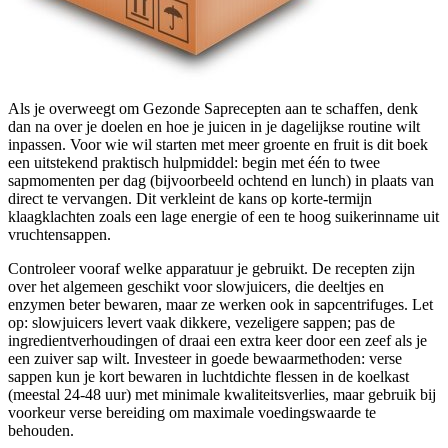
Als je overweegt om Gezonde Saprecepten aan te schaffen, denk
dan na over je doelen en hoe je juicen in je dagelijkse routine wilt
inpassen. Voor wie wil starten met meer groente en fruit is dit boek
een uitstekend praktisch hulpmiddel: begin met één to twee
sapmomenten per dag (bijvoorbeeld ochtend en lunch) in plaats van
direct te vervangen. Dit verkleint de kans op korte-termijn
klaagklachten zoals een lage energie of een te hoog suikerinname uit
vruchtensappen.
Controleer vooraf welke apparatuur je gebruikt. De recepten zijn
over het algemeen geschikt voor slowjuicers, die deeltjes en
enzymen beter bewaren, maar ze werken ook in sapcentrifuges. Let
op: slowjuicers levert vaak dikkere, vezeligere sappen; pas de
ingredientverhoudingen of draai een extra keer door een zeef als je
een zuiver sap wilt. Investeer in goede bewaarmethoden: verse
sappen kun je kort bewaren in luchtdichte flessen in de koelkast
(meestal 24-48 uur) met minimale kwaliteitsverlies, maar gebruik bij
voorkeur verse bereiding om maximale voedingswaarde te
behouden.